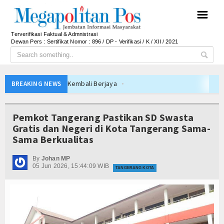
☰
Terverifikasi Faktual & Admnistrasi
Dewan Pers : Sertifikat Nomor : 896 / DP - Verifikasi / K / XII / 2021
n Blitar Kembali Berjaya
BREAKING NEWS
sional
Diamankan
Pemkot Tangerang Pastikan SD Swasta
k 500 Tahun Jakarta
Gratis dan Negeri di Kota Tangerang Sama-
Sama Berkualitas
Persija
By
Johan MP
05 Jun 2026, 15:44:09 WIB
ke-102 Tahun
TANGERANG KOTA
r, Jakarta
akyat
n Blitar Kembali Berjaya