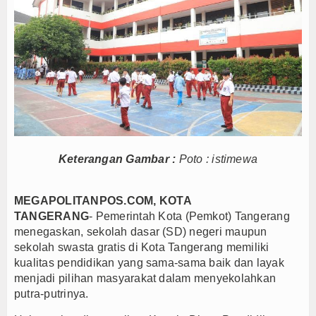
sional
Diamankan
k 500 Tahun Jakarta
Persija
ke-102 Tahun
r, Jakarta
Keterangan Gambar :
Poto : istimewa
akyat
n Blitar Kembali Berjaya
MEGAPOLITANPOS.COM, KOTA
sional
TANGERANG
-
Pemerintah Kota (Pemkot) Tangerang
menegaskan, sekolah dasar (SD) negeri maupun
Diamankan
sekolah swasta gratis di Kota Tangerang memiliki
k 500 Tahun Jakarta
kualitas pendidikan yang sama-sama baik dan layak
menjadi pilihan masyarakat dalam menyekolahkan
putra-putrinya.
Persija
ke-102 Tahun