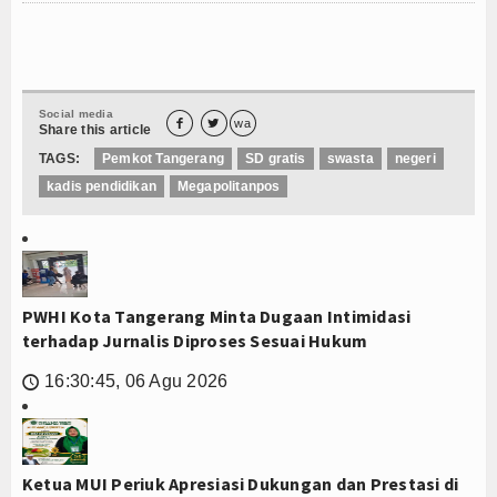
Social media


wa
Share this article
TAGS:
Pemkot Tangerang
SD gratis
swasta
negeri
kadis pendidikan
Megapolitanpos
PWHI Kota Tangerang Minta Dugaan Intimidasi
terhadap Jurnalis Diproses Sesuai Hukum
16:30:45, 06 Agu 2026
🕔
Ketua MUI Periuk Apresiasi Dukungan dan Prestasi di