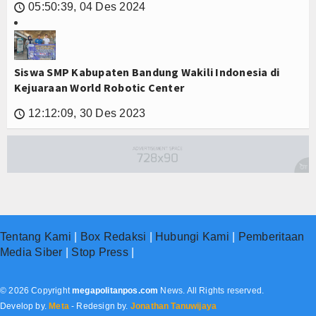
05:50:39, 04 Des 2024
🕔
Siswa SMP Kabupaten Bandung Wakili Indonesia di
Kejuaraan World Robotic Center
12:12:09, 30 Des 2023
🕔
Tentang Kami
|
Box Redaksi
|
Hubungi Kami
|
Pemberitaan
Media Siber
|
Stop Press
|
© 2026 Copyright
megapolitanpos.com
News. All Rights reserved.
Develop by.
Meta
- Redesign by.
Jonathan Tanuwijaya