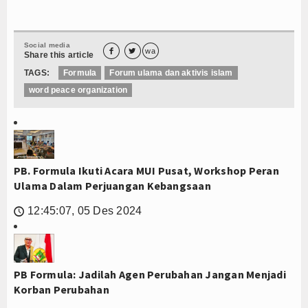
Social media


wa
Share this article
TAGS:
Formula
Forum ulama dan aktivis islam
word peace organization
PB. Formula Ikuti Acara MUI Pusat, Workshop Peran
Ulama Dalam Perjuangan Kebangsaan
12:45:07, 05 Des 2024
🕔
PB Formula: Jadilah Agen Perubahan Jangan Menjadi
Korban Perubahan