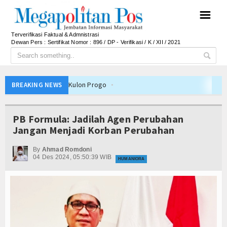
☰
Terverifikasi Faktual & Admnistrasi
Dewan Pers : Sertifikat Nomor : 896 / DP - Verifikasi / K / XII / 2021
rintahan ke Kulon Progo
BREAKING NEWS
Desa/Kelurahan se-Kalteng 2026
Inovasi Tata Kelola dan Pelayanan Publik
PB Formula: Jadilah Agen Perubahan
diri dan Berani Kritik
Jangan Menjadi Korban Perubahan
, Bupati Beri Penjelasan
By
Ahmad Romdoni
BD 2026, Dana Tetap Aman
04 Des 2024, 05:50:39 WIB
HUMANIORA
Ini Rincian Anggarannya
h Tetap Solid dan Bermartabat
Persib Juara Piala Presiden 2026
k Dalam Negeri
Pemkab Barito Utara Kaji Tiru Tata Kelola Pemerintah
Desa/Kelurahan se-Kalteng 2026