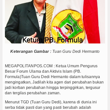
Inovasi Tata Kelola dan Pelayanan Publik
diri dan Berani Kritik
, Bupati Beri Penjelasan
BD 2026, Dana Tetap Aman
Ini Rincian Anggarannya
h Tetap Solid dan Bermartabat
Persib Juara Piala Presiden 2026
Keterangan Gambar :
Tuan Guru Dedi Hermanto
k Dalam Negeri
Pemkab Barito Utara Kaji Tiru Tata Kelola Pemerintah
Desa/Kelurahan se-Kalteng 2026
MEGAPOLITANPOS.COM : Ketua Umum Pengurus
Inovasi Tata Kelola dan Pelayanan Publik
Besar Forum Ulama dan Aktivis Islam (PB.
diri dan Berani Kritik
Formula)Tuan Guru Dedi Hermanto dalam tulisannya
, Bupati Beri Penjelasan
mengingatkan, Jadilah kita agen dari perubahan bukan
jadi korban perubahan hingga terpinggirkan, tergusur
BD 2026, Dana Tetap Aman
dan tergilas perubahan zaman.
Ini Rincian Anggarannya
Menurut TGD (Tuan Guru Dedi), karena di dunia ini
h Tetap Solid dan Bermartabat
serba tidak pasti dan yang pasti berubah adalah
Persib Juara Piala Presiden 2026