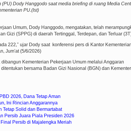
(PU) Dody Hanggodo saat media briefing di ruang Media Cent
menterian PU.(Ist)
Pekerjaan Umum, Dody Hanggodo, mengatakan, telah merampung
izi (SPPG) di daerah Tertinggal, Terdepan, dan Terluar (3T)
ada 222," ujar Dody saat konferensi pers di
Kantor Kementeria
, Jum'at (5/6/2026)
k dibangun Kementerian Pekerjaan Umum melalui Anggaran
 ditentukan bersama Badan Gizi Nasional (BGN) dan Kementer
 APBD 2026, Dana Tetap Aman
un, Ini Rincian Anggarannya
h Tetap Solid dan Bermartabat
n Persib Juara Piala Presiden 2026
Final Persib di Majalengka Meriah