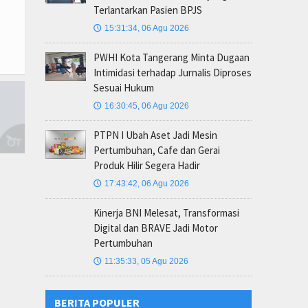
Terlantarkan Pasien BPJS
15:31:34, 06 Agu 2026
🕔
PWHI Kota Tangerang Minta Dugaan
Intimidasi terhadap Jurnalis Diproses
Sesuai Hukum
16:30:45, 06 Agu 2026
🕔
PTPN I Ubah Aset Jadi Mesin
Pertumbuhan, Cafe dan Gerai
Produk Hilir Segera Hadir
17:43:42, 06 Agu 2026
🕔
Kinerja BNI Melesat, Transformasi
Digital dan BRAVE Jadi Motor
Pertumbuhan
11:35:33, 05 Agu 2026
🕔
BERITA POPULER