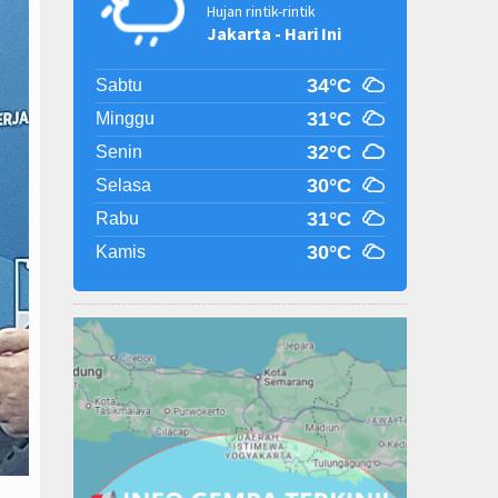
Hujan rintik-rintik
Jakarta - Hari Ini
34°C
Sabtu
31°C
Minggu
32°C
Senin
30°C
Selasa
31°C
Rabu
30°C
Kamis