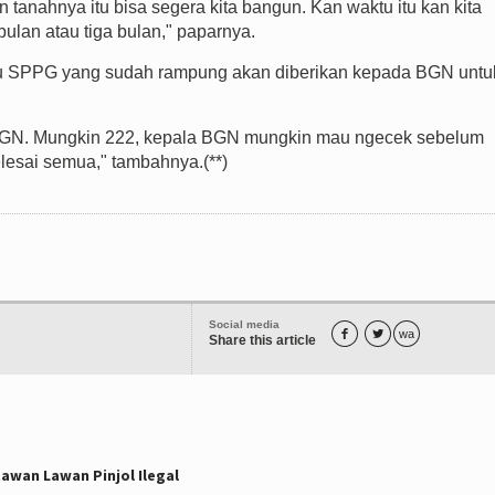
 tanahnya itu bisa segera kita bangun. Kan waktu itu kan kita
 bulan atau tiga bulan," paparnya.
 SPPG yang sudah rampung akan diberikan kepada BGN untu
n BGN. Mungkin 222, kepala BGN mungkin mau ngecek sebelum
lesai semua," tambahnya.(**)
Social media


wa
Share this article
awan Lawan Pinjol Ilegal