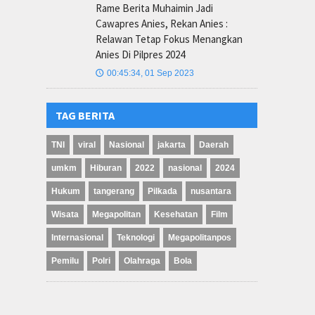
Rame Berita Muhaimin Jadi
Cawapres Anies, Rekan Anies :
Relawan Tetap Fokus Menangkan
Anies Di Pilpres 2024
00:45:34, 01 Sep 2023
🕔
TAG BERITA
TNI
viral
Nasional
jakarta
Daerah
umkm
Hiburan
2022
nasional
2024
Hukum
tangerang
Pilkada
nusantara
Wisata
Megapolitan
Kesehatan
Film
Internasional
Teknologi
Megapolitanpos
Pemilu
Polri
Olahraga
Bola