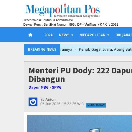
Terverifikasi Faktual & Admnistrasi
Dewan Pers : Sertifikat Nomor : 896 / DP - Verifikasi / K / XII / 2021
2024
NEWS
MEGAPOLITAN
DKI JAKA
Persib Gagal Juara, Ateng Sutisna Aja
BREAKING NEWS
Munjirin Panen Padi Ciherang di Cakung
Persib Gagal Juara, Ateng Sutisna Aja
Menteri PU Dody: 222 Dapu
Munjirin Panen Padi Ciherang di Cakung
Dibangun
Persib Gagal Juara, Ateng Sutisna Aja
Dapur MBG - SPPG
Munjirin Panen Padi Ciherang di Cakung
By
Anton
06 Jun 2026, 15:33:25 WIB
MEGAPOLITAN