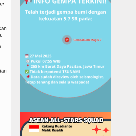
er
kan
.
n
ian