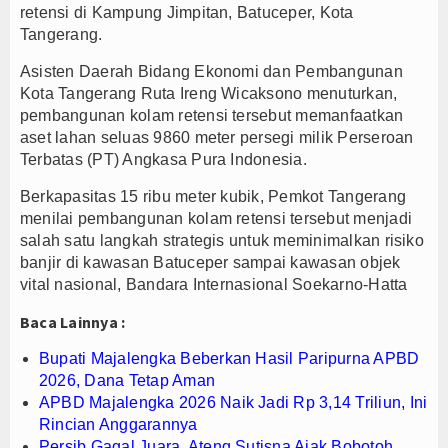
retensi di Kampung Jimpitan, Batuceper, Kota
fe dan Gerai Produk Hilir Segera Hadir
Tangerang.
 terhadap Jurnalis Diproses Sesuai Hukum
Asisten Daerah Bidang Ekonomi dan Pembangunan
 APBD 2026, Dana Tetap Aman
Kota Tangerang Ruta Ireng Wicaksono menuturkan,
pembangunan kolam retensi tersebut memanfaatkan
aset lahan seluas 9860 meter persegi milik Perseroan
Terbatas (PT) Angkasa Pura Indonesia.
Berkapasitas 15 ribu meter kubik, Pemkot Tangerang
menilai pembangunan kolam retensi tersebut menjadi
salah satu langkah strategis untuk meminimalkan risiko
banjir di kawasan Batuceper sampai kawasan objek
vital nasional, Bandara Internasional Soekarno-Hatta
Baca Lainnya :
Bupati Majalengka Beberkan Hasil Paripurna APBD
2026, Dana Tetap Aman
APBD Majalengka 2026 Naik Jadi Rp 3,14 Triliun, Ini
Rincian Anggarannya
Persib Gagal Juara, Ateng Sutisna Ajak Bobotoh