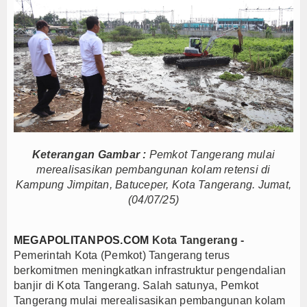
toh Tetap Solid dan Bermartabat
n Persib Juara Piala Presiden 2026
 Final Persib di Majalengka Meriah
osisi Indonesia sebagai Hub Pangan dan Perdagangan Global
portivitas Saat Nobar Persib vs Persebaya
 Farming Bali Lestari Hasilkan 10 Ton Gabah
fe dan Gerai Produk Hilir Segera Hadir
 terhadap Jurnalis Diproses Sesuai Hukum
Keterangan Gambar :
Pemkot Tangerang mulai
merealisasikan pembangunan kolam retensi di
 APBD 2026, Dana Tetap Aman
Kampung Jimpitan, Batuceper, Kota Tangerang. Jumat,
n, Ini Rincian Anggarannya
(04/07/25)
toh Tetap Solid dan Bermartabat
n Persib Juara Piala Presiden 2026
MEGAPOLITANPOS.COM
Kota Tangerang -
 Final Persib di Majalengka Meriah
Pemerintah Kota (Pemkot) Tangerang terus
osisi Indonesia sebagai Hub Pangan dan Perdagangan Global
berkomitmen meningkatkan infrastruktur pengendalian
banjir di Kota Tangerang. Salah satunya, Pemkot
portivitas Saat Nobar Persib vs Persebaya
Tangerang mulai merealisasikan pembangunan kolam
 Farming Bali Lestari Hasilkan 10 Ton Gabah