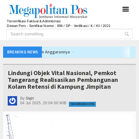
☰
Terverifikasi Faktual & Admnistrasi
Dewan Pers : Sertifikat Nomor : 896 / DP - Verifikasi / K / XII / 2021
n, Ini Rincian Anggarannya
BREAKING NEWS
toh Tetap Solid dan Bermartabat
n Persib Juara Piala Presiden 2026
Lindungi Objek Vital Nasional, Pemkot
 Final Persib di Majalengka Meriah
Tangerang Realisasikan Pembangunan
Kolam Retensi di Kampung Jimpitan
osisi Indonesia sebagai Hub Pangan dan Perdagangan Global
portivitas Saat Nobar Persib vs Persebaya
By
Sigit
04 Jul 2025, 20:04:00 WIB
 Farming Bali Lestari Hasilkan 10 Ton Gabah
TANGERANG KOTA
fe dan Gerai Produk Hilir Segera Hadir
 terhadap Jurnalis Diproses Sesuai Hukum
 APBD 2026, Dana Tetap Aman
n, Ini Rincian Anggarannya