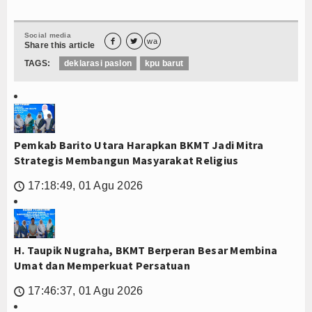
Social media


wa
Share this article
TAGS:
deklarasi paslon
kpu barut
Pemkab Barito Utara Harapkan BKMT Jadi Mitra
Strategis Membangun Masyarakat Religius
17:18:49, 01 Agu 2026
🕔
H. Taupik Nugraha, BKMT Berperan Besar Membina
Umat dan Memperkuat Persatuan
17:46:37, 01 Agu 2026
🕔