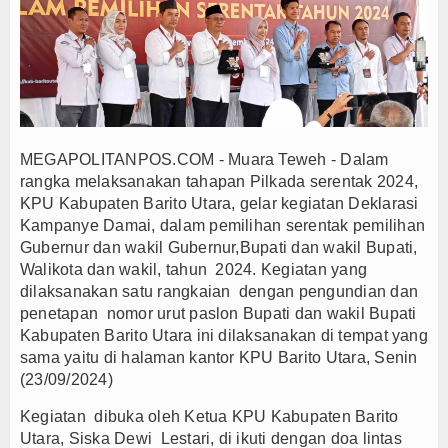
Kapolres Majalengka Ajak Bobotoh Junjung Sport
Munjirin Panen Padi Ciherang di Cakung, Urban Fa
PTPN I Ubah Aset Jadi Mesin Pertumbuhan, Cafe d
PWHI Kota Tangerang Minta Dugaan Intimidasi te
PWI dan AFPI Perkuat Literasi Keuangan, Edukasi
MEGAPOLITANPOS.COM - Muara Teweh - Dalam
Nurhadi Anggota Komisi IX DPR RI Getol Kritisi 
rangka melaksanakan tahapan Pilkada serentak 2024,
Majalengka Siaga Narkoba, UNMA dan Bupati Sat
KPU Kabupaten Barito Utara, gelar kegiatan Deklarasi
Bupati Majalengka Ajak Ribuan Bobotoh Doakan P
Kampanye Damai, dalam pemilihan serentak pemilihan
Gubernur dan wakil Gubernur,Bupati dan wakil Bupati,
Ateng Sutisna Satukan Ribuan Bobotoh, Nobar Fin
Walikota dan wakil, tahun 2024. Kegiatan yang
SIAL Food & Drinks Indonesia 2026 Perkuat Posi
dilaksanakan satu rangkaian dengan pengundian dan
Kapolres Majalengka Ajak Bobotoh Junjung Sport
penetapan nomor urut paslon Bupati dan wakil Bupati
Munjirin Panen Padi Ciherang di Cakung, Urban Fa
Kabupaten Barito Utara ini dilaksanakan di tempat yang
sama yaitu di halaman kantor KPU Barito Utara, Senin
PTPN I Ubah Aset Jadi Mesin Pertumbuhan, Cafe d
(23/09/2024)
PWHI Kota Tangerang Minta Dugaan Intimidasi te
Kegiatan dibuka oleh Ketua KPU Kabupaten Barito
PWI dan AFPI Perkuat Literasi Keuangan, Edukasi
Utara, Siska Dewi Lestari, di ikuti dengan doa lintas
Nurhadi Anggota Komisi IX DPR RI Getol Kritisi 