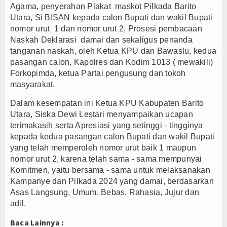
Agama, penyerahan Plakat maskot Pilkada Barito
Majalengka Siaga Narkoba, UNMA dan Bupati Sat
Utara, Si BISAN kepada calon Bupati dan wakil Bupati
Bupati Majalengka Ajak Ribuan Bobotoh Doakan P
nomor urut 1 dan nomor urut 2, Prosesi pembacaan
Naskah Deklarasi damai dan sekaligus penanda
Ateng Sutisna Satukan Ribuan Bobotoh, Nobar Fin
tanganan naskah, oleh Ketua KPU dan Bawaslu, kedua
pasangan calon, Kapolres dan Kodim 1013 ( mewakili)
Forkopimda, ketua Partai pengusung dan tokoh
masyarakat.
Dalam kesempatan ini Ketua KPU Kabupaten Barito
Utara, Siska Dewi Lestari menyampaikan ucapan
terimakasih serta Apresiasi yang setinggi - tingginya
kepada kedua pasangan calon Bupati dan wakil Bupati
yang telah memperoleh nomor urut baik 1 maupun
nomor urut 2, karena telah sama - sama mempunyai
Komitmen, yaitu bersama - sama untuk melaksanakan
Kampanye dan Pilkada 2024 yang damai, berdasarkan
Asas Langsung, Umum, Bebas, Rahasia, Jujur dan
adil.
Baca Lainnya :