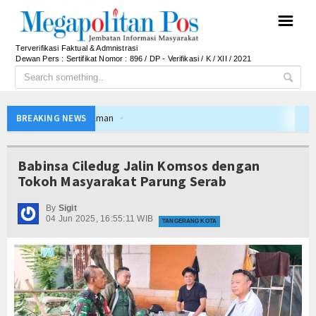
☰
Terverifikasi Faktual & Admnistrasi
Dewan Pers : Sertifikat Nomor : 896 / DP - Verifikasi / K / XII / 2021
026, Dana Tetap Aman
BREAKING NEWS
Rincian Anggarannya
ap Solid dan Bermartabat
Babinsa Ciledug Jalin Komsos dengan
b Juara Piala Presiden 2026
Tokoh Masyarakat Parung Serab
Persib di Majalengka Meriah
By
Sigit
Indonesia sebagai Hub Pangan dan Perdagangan Global
04 Jun 2025, 16:55:11 WIB
TANGERANG KOTA
tas Saat Nobar Persib vs Persebaya
g Bali Lestari Hasilkan 10 Ton Gabah
Gerai Produk Hilir Segera Hadir
pati Beri Penjelasan
026, Dana Tetap Aman