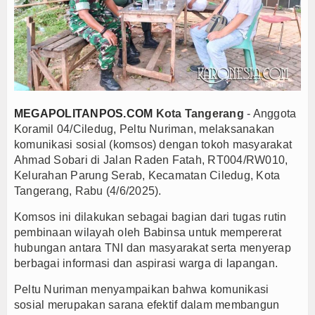
Rincian Anggarannya
ap Solid dan Bermartabat
b Juara Piala Presiden 2026
Persib di Majalengka Meriah
Indonesia sebagai Hub Pangan dan Perdagangan Global
MEGAPOLITANPOS.COM
Kota Tangerang
- Anggota
tas Saat Nobar Persib vs Persebaya
Koramil 04/Ciledug, Peltu Nuriman, melaksanakan
g Bali Lestari Hasilkan 10 Ton Gabah
komunikasi sosial (komsos) dengan tokoh masyarakat
Gerai Produk Hilir Segera Hadir
Ahmad Sobari di Jalan Raden Fatah, RT004/RW010,
Kelurahan Parung Serab, Kecamatan Ciledug, Kota
pati Beri Penjelasan
Tangerang, Rabu (4/6/2025).
026, Dana Tetap Aman
Rincian Anggarannya
Komsos ini dilakukan sebagai bagian dari tugas rutin
pembinaan wilayah oleh Babinsa untuk mempererat
ap Solid dan Bermartabat
hubungan antara TNI dan masyarakat serta menyerap
b Juara Piala Presiden 2026
berbagai informasi dan aspirasi warga di lapangan.
Persib di Majalengka Meriah
Peltu Nuriman menyampaikan bahwa komunikasi
Indonesia sebagai Hub Pangan dan Perdagangan Global
sosial merupakan sarana efektif dalam membangun
tas Saat Nobar Persib vs Persebaya