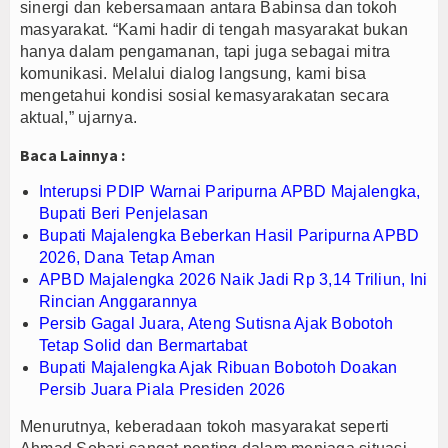
sinergi dan kebersamaan antara Babinsa dan tokoh
g Bali Lestari Hasilkan 10 Ton Gabah
masyarakat. “Kami hadir di tengah masyarakat bukan
hanya dalam pengamanan, tapi juga sebagai mitra
Gerai Produk Hilir Segera Hadir
komunikasi. Melalui dialog langsung, kami bisa
pati Beri Penjelasan
mengetahui kondisi sosial kemasyarakatan secara
aktual,” ujarnya.
Baca Lainnya :
Interupsi PDIP Warnai Paripurna APBD Majalengka,
Bupati Beri Penjelasan
Bupati Majalengka Beberkan Hasil Paripurna APBD
2026, Dana Tetap Aman
APBD Majalengka 2026 Naik Jadi Rp 3,14 Triliun, Ini
Rincian Anggarannya
Persib Gagal Juara, Ateng Sutisna Ajak Bobotoh
Tetap Solid dan Bermartabat
Bupati Majalengka Ajak Ribuan Bobotoh Doakan
Persib Juara Piala Presiden 2026
Menurutnya, keberadaan tokoh masyarakat seperti