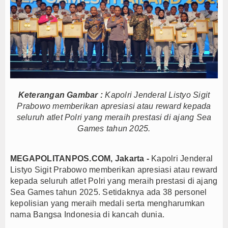
Menteri UMKM Dorong APPI Perkuat Pasar Produ
Bupati Barito Utara Hadiri Rakor Pemerintahan 
Kaji Tiru ke Bantul, Pemkab Barito Utara Dalami I
Anto Febrianto Tantang Pemuda Majalengka : Mand
Interupsi PDIP Warnai Paripurna APBD Majalengka
Sambut HUT RI ke-81, Wali Kota Depok Sebar Rib
Keterangan Gambar :
Kapolri Jenderal Listyo Sigit
Bukan Sekadar Sponsor, Bank Jakarta Bangun Ke
Prabowo memberikan apresiasi atau reward kepada
Yayasan Kreshna dan RS Husada Jakarta Resmi Be
seluruh atlet Polri yang meraih prestasi di ajang Sea
Bupati Lepas Kontingen Barito Utara Ikuti Jambor
Games tahun 2025.
Menteri UMKM Dorong APPI Perkuat Pasar Produ
Bupati Barito Utara Hadiri Rakor Pemerintahan 
MEGAPOLITANPOS.COM, Jakarta -
Kapolri Jenderal
Listyo Sigit Prabowo memberikan apresiasi atau reward
Kaji Tiru ke Bantul, Pemkab Barito Utara Dalami I
kepada seluruh atlet Polri yang meraih prestasi di ajang
Anto Febrianto Tantang Pemuda Majalengka : Mand
Sea Games tahun 2025. Setidaknya ada 38 personel
Interupsi PDIP Warnai Paripurna APBD Majalengka
kepolisian yang meraih medali serta mengharumkan
Sambut HUT RI ke-81, Wali Kota Depok Sebar Rib
nama Bangsa Indonesia di kancah dunia.
Bukan Sekadar Sponsor, Bank Jakarta Bangun Ke