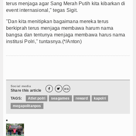
terus menjaga agar Sang Merah Putih kita kibarkan di
event internasional," tegas Sigit.
"Dan kita menitipkan bagaimana mereka terus
berkiprah terus menjaga membawa harum nama
bangsa dan tentunya menjaga membawa harus nama
institusi Polri," tuntasnya.(*/Anton)
Social media


wa
Share this article
TAGS:
Atlet polri
seagames
reward
kapolri
megapolitanpos