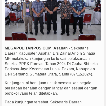
Persib Gagal Juara, Ateng Sutisna Ajak Bobotoh
Bupati Majalengka Ajak Ribuan Bobotoh Doakan P
Ateng Sutisna Satukan Ribuan Bobotoh, Nobar Fin
SIAL Food & Drinks Indonesia 2026 Perkuat Posi
Kapolres Majalengka Ajak Bobotoh Junjung Sport
Munjirin Panen Padi Ciherang di Cakung, Urban Fa
PTPN I Ubah Aset Jadi Mesin Pertumbuhan, Cafe d
MEGAPOLITANPOS.COM
,
Asahan
- Sekretaris
Interupsi PDIP Warnai Paripurna APBD Majalengka
Daerah Kabupaten Asahan Drs Zainal Aripin Sinaga
MH melakukan kunjungan ke lokasi pelaksanaan
Bupati Majalengka Beberkan Hasil Paripurna APB
Seleksi PPPK Formasi Tahun 2024 Di Graha Bhineka
APBD Majalengka 2026 Naik Jadi Rp 3,14 Triliun, I
Perkasa Jaya Kecamatan Lubuk Pakam, Kabupaten
Persib Gagal Juara, Ateng Sutisna Ajak Bobotoh
Deli Serdang, Sumatera Utara, Sabtu (07/12/2024).
Bupati Majalengka Ajak Ribuan Bobotoh Doakan P
Kunjungan ini bertujuan untuk memastikan segala
Ateng Sutisna Satukan Ribuan Bobotoh, Nobar Fin
persiapan berjalan dengan lancar dan sesuai dengan
SIAL Food & Drinks Indonesia 2026 Perkuat Posi
protokol yang telah ditetapkan.
Kapolres Majalengka Ajak Bobotoh Junjung Sport
Pada kunjungan tersebut, Sekretaris Daerah
Munjirin Panen Padi Ciherang di Cakung, Urban Fa