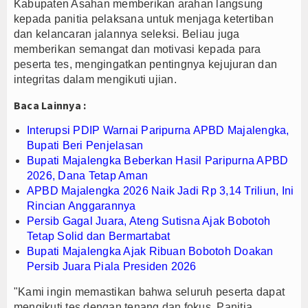
Kabupaten Asahan memberikan arahan langsung
PTPN I Ubah Aset Jadi Mesin Pertumbuhan, Cafe d
kepada panitia pelaksana untuk menjaga ketertiban
dan kelancaran jalannya seleksi. Beliau juga
Interupsi PDIP Warnai Paripurna APBD Majalengka
memberikan semangat dan motivasi kepada para
Bupati Majalengka Beberkan Hasil Paripurna APB
peserta tes, mengingatkan pentingnya kejujuran dan
integritas dalam mengikuti ujian.
Baca Lainnya :
Interupsi PDIP Warnai Paripurna APBD Majalengka,
Bupati Beri Penjelasan
Bupati Majalengka Beberkan Hasil Paripurna APBD
2026, Dana Tetap Aman
APBD Majalengka 2026 Naik Jadi Rp 3,14 Triliun, Ini
Rincian Anggarannya
Persib Gagal Juara, Ateng Sutisna Ajak Bobotoh
Tetap Solid dan Bermartabat
Bupati Majalengka Ajak Ribuan Bobotoh Doakan
Persib Juara Piala Presiden 2026
"Kami ingin memastikan bahwa seluruh peserta dapat
mengikuti tes dengan tenang dan fokus. Panitia