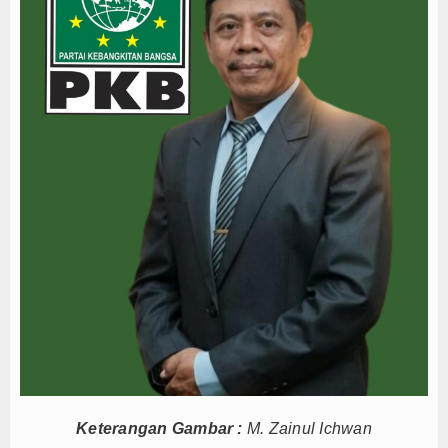
Yayasan Kreshna dan RS Husada Jakarta Resmi Be
Bupati Lepas Kontingen Barito Utara Ikuti Jambor
Menteri UMKM Dorong APPI Perkuat Pasar Produ
Bupati Barito Utara Hadiri Rakor Pemerintahan 
Kaji Tiru ke Bantul, Pemkab Barito Utara Dalami I
Operasi Laut Gabungan Sita 1,3 Ton Ketamine, 
Pramono Anung Dukung Kolaborasi Bank Jakarta-P
Sambut HUT RI ke-81, Wali Kota Depok Sebar Rib
Bukan Sekadar Sponsor, Bank Jakarta Bangun Ke
Yayasan Kreshna dan RS Husada Jakarta Resmi Be
Bupati Lepas Kontingen Barito Utara Ikuti Jambor
Menteri UMKM Dorong APPI Perkuat Pasar Produ
Bupati Barito Utara Hadiri Rakor Pemerintahan 
Kaji Tiru ke Bantul, Pemkab Barito Utara Dalami I
Operasi Laut Gabungan Sita 1,3 Ton Ketamine, 
Keterangan Gambar :
M. Zainul Ichwan
Pramono Anung Dukung Kolaborasi Bank Jakarta-P