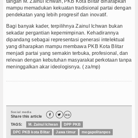
tangan M. Zainul Ichwan, PKB Kota Blitar diharapkan
mampu memadukan kekuatan tradisional partai dengan
pendekatan yang lebih progresif dan inovatif.
Bagi banyak kader, terpilihnya Zainul Ichwan bukan
sekadar pergantian kepemimpinan. Kehadirannya
dipandang sebagai representasi generasi intelektual
yang diharapkan mampu membawa PKB Kota Blitar
menjadi partai yang semakin terbuka, profesional, dan
relevan dengan kebutuhan masyarakat perkotaan tanpa
meninggalkan akar ideologisnya. ( za/mp)
Social media


wa
Share this article
TAGS:
M. Zainul Ichwan
DPP PKB
DPC PKB kota Blitar
Jawa timur
megapolitanpos