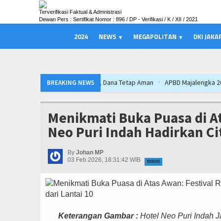
Terverifikasi Faktual & Admnistrasi
Dewan Pers : Sertifikat Nomor : 896 / DP - Verifikasi / K / XII / 2021
2024
NEWS
MEGAPOLITAN
DKI JAKA
purna APBD 2026, Dana Tetap Aman
APBD Majalengka 2026 Naik Jadi Rp 3,14
BREAKING NEWS
kuat Posisi Indonesia sebagai Hub Pangan dan Perdagangan Global
Kapol
jalengka, Bupati Beri Penjelasan
Bupati Majalengka Beberkan Hasil Par
Menikmati Buka Puasa di A
Nobar Final Persib di Majalengka Meriah
SIAL Food & Drinks Indonesia 
Neo Puri Indah Hadirkan Cit
n, Cafe dan Gerai Produk Hilir Segera Hadir
Interupsi PDIP Warnai Parip
Doakan Persib Juara Piala Presiden 2026
Ateng Sutisna Satukan Ribuan 
By
Johan MP
03 Feb 2026, 18:31:42 WIB
BISNIS
 Urban Farming Bali Lestari Hasilkan 10 Ton Gabah
PTPN I Ubah Aset Jadi 
Keterangan Gambar :
Hotel Neo Puri Indah 