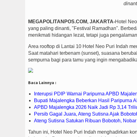
dinant
MEGAPOLITANPOS.COM, JAKARTA-
Hotel Neo
yang paling dinanti, "Festival Ramadhan". Berbeda
menikmati hidangan lezat, tetapi juga pengalama
Area rooftop di Lantai 10 Hotel Neo Puri Indah 
Saat matahari terbenam (sunset), suasana beruba
sempurna bagi para tamu yang ingin mengabadi
Baca Lainnya :
Interupsi PDIP Warnai Paripurna APBD Majalen
Bupati Majalengka Beberkan Hasil Paripurna
APBD Majalengka 2026 Naik Jadi Rp 3,14 Trili
Persib Gagal Juara, Ateng Sutisna Ajak Boboto
Ateng Sutisna Satukan Ribuan Bobotoh, Nobar 
Tahun ini, Hotel Neo Puri Indah menghadirkan ko