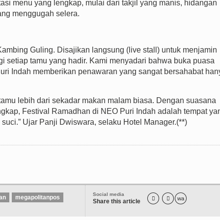
si menu yang lengkap, mulai dari takjil yang manis, hidangan
ang menggugah selera.
 Kambing Guling. Disajikan langsung (live stall) untuk menjamin
i setiap tamu yang hadir. Kami menyadari bahwa buka puasa
Puri Indah memberikan penawaran yang sangat bersahabat han
tamu lebih dari sekadar makan malam biasa. Dengan suasana
ngkap, Festival Ramadhan di NEO Puri Indah adalah tempat ya
suci.” Ujar Panji Dwiswara, selaku Hotel Manager.(**)
Social media
an
megapolitanpos


wa
Share this article