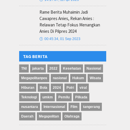
Rame Berita Muhaimin Jadi
Cawapres Anies, Rekan Anies :
Relawan Tetap Fokus Menangkan
Anies Di Pilpres 2024
🕔
00:45:34, 01 Sep 2023
TAG BERITA
TNI
jakarta
2022
Kesehatan
Nasional
Megapolitanpos
nasional
Hukum
Wisata
Hiburan
Bola
2024
Polri
viral
Teknologi
umkm
Pemilu
Pilkada
nusantara
Internasional
Film
tangerang
Daerah
Megapolitan
Olahraga