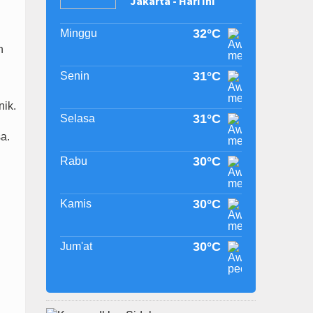
Jakarta - Hari Ini
32°C
Minggu
n
31°C
Senin
nik.
31°C
Selasa
a.
30°C
Rabu
30°C
Kamis
30°C
Jum'at