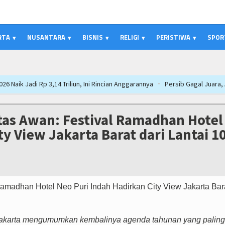
RTA
NUSANTARA
BISNIS
RELIGI
PERISTIWA
SPOR
 Triliun, Ini Rincian Anggarannya
Persib Gagal Juara, Ateng Sutisna Aja
res Majalengka Ajak Bobotoh Junjung Sportivitas Saat Nobar Persib vs Per
ipurna APBD 2026, Dana Tetap Aman
APBD Majalengka 2026 Naik Jadi Rp 3,1
tas Awan: Festival Ramadhan Hotel
2026 Perkuat Posisi Indonesia sebagai Hub Pangan dan Perdagangan Global
y View Jakarta Barat dari Lantai 1
urna APBD Majalengka, Bupati Beri Penjelasan
Bupati Majalengka Beberka
Bobotoh, Nobar Final Persib di Majalengka Meriah
SIAL Food & Drinks In
Mesin Pertumbuhan, Cafe dan Gerai Produk Hilir Segera Hadir
Interupsi 
Jakarta mengumumkan kembalinya agenda tahunan yang paling