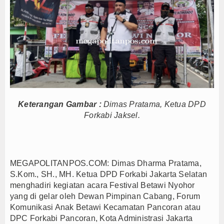
 Tetap Solid dan Bermartabat
ersib Juara Piala Presiden 2026
al Persib di Majalengka Meriah
si Indonesia sebagai Hub Pangan dan Perdagangan Global
ivitas Saat Nobar Persib vs Persebaya
rming Bali Lestari Hasilkan 10 Ton Gabah
an Gerai Produk Hilir Segera Hadir
Keterangan Gambar :
Dimas Pratama, Ketua DPD
rhadap Jurnalis Diproses Sesuai Hukum
Forkabi Jaksel.
D 2026, Dana Tetap Aman
ni Rincian Anggarannya
 Tetap Solid dan Bermartabat
MEGAPOLITANPOS.COM: Dimas Dharma Pratama,
ersib Juara Piala Presiden 2026
S.Kom., SH., MH. Ketua DPD Forkabi Jakarta Selatan
al Persib di Majalengka Meriah
menghadiri kegiatan acara Festival Betawi Nyohor
si Indonesia sebagai Hub Pangan dan Perdagangan Global
yang di gelar oleh Dewan Pimpinan Cabang, Forum
Komunikasi Anak Betawi Kecamatan Pancoran atau
ivitas Saat Nobar Persib vs Persebaya
DPC Forkabi Pancoran, Kota Administrasi Jakarta
rming Bali Lestari Hasilkan 10 Ton Gabah