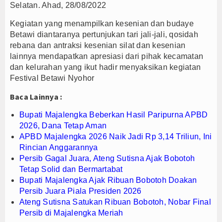
Selatan. Ahad, 28/08/2022
an Gerai Produk Hilir Segera Hadir
Kegiatan yang menampilkan kesenian dan budaye
rhadap Jurnalis Diproses Sesuai Hukum
Betawi diantaranya pertunjukan tari jali-jali, qosidah
D 2026, Dana Tetap Aman
rebana dan antraksi kesenian silat dan kesenian
lainnya mendapatkan apresiasi dari pihak kecamatan
dan kelurahan yang ikut hadir menyaksikan kegiatan
Festival Betawi Nyohor
Baca Lainnya :
Bupati Majalengka Beberkan Hasil Paripurna APBD
2026, Dana Tetap Aman
APBD Majalengka 2026 Naik Jadi Rp 3,14 Triliun, Ini
Rincian Anggarannya
Persib Gagal Juara, Ateng Sutisna Ajak Bobotoh
Tetap Solid dan Bermartabat
Bupati Majalengka Ajak Ribuan Bobotoh Doakan
Persib Juara Piala Presiden 2026
Ateng Sutisna Satukan Ribuan Bobotoh, Nobar Final
Persib di Majalengka Meriah