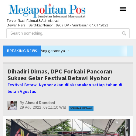
☰
Terverifikasi Faktual & Admnistrasi
Dewan Pers : Sertifikat Nomor : 896 / DP - Verifikasi / K / XII / 2021
ni Rincian Anggarannya
BREAKING NEWS
 Tetap Solid dan Bermartabat
ersib Juara Piala Presiden 2026
Dihadiri Dimas, DPC Forkabi Pancoran
al Persib di Majalengka Meriah
Sukses Gelar Festival Betawi Nyohor
si Indonesia sebagai Hub Pangan dan Perdagangan Global
Festival Betawi Nyohor akan dilaksanakan setiap tahun di
bulan Agustus
ivitas Saat Nobar Persib vs Persebaya
rming Bali Lestari Hasilkan 10 Ton Gabah
By
Ahmad Romdoni
29 Agu 2022, 09:11:10 WIB
SEPUTAR BETAWI
an Gerai Produk Hilir Segera Hadir
rhadap Jurnalis Diproses Sesuai Hukum
D 2026, Dana Tetap Aman
ni Rincian Anggarannya