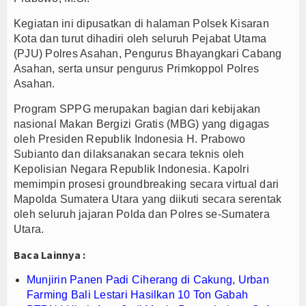
Jejak Narkoba di Majalengka Terkuak, Polisi Bo
Kegiatan ini dipusatkan di halaman Polsek Kisaran
Munjirin Panen Padi Ciherang di Cakung, Urban Fa
Kota dan turut dihadiri oleh seluruh Pejabat Utama
(PJU) Polres Asahan, Pengurus Bhayangkari Cabang
PTPN I Ubah Aset Jadi Mesin Pertumbuhan, Cafe d
Asahan, serta unsur pengurus Primkoppol Polres
Asahan.
Program SPPG merupakan bagian dari kebijakan
nasional Makan Bergizi Gratis (MBG) yang digagas
oleh Presiden Republik Indonesia H. Prabowo
Subianto dan dilaksanakan secara teknis oleh
Kepolisian Negara Republik Indonesia. Kapolri
memimpin prosesi groundbreaking secara virtual dari
Mapolda Sumatera Utara yang diikuti secara serentak
oleh seluruh jajaran Polda dan Polres se-Sumatera
Utara.
Baca Lainnya :
Munjirin Panen Padi Ciherang di Cakung, Urban
Farming Bali Lestari Hasilkan 10 Ton Gabah