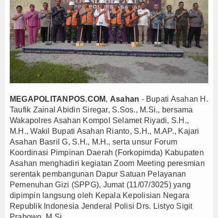
PWI dan AFPI Perkuat Literasi Keuangan, Edukasi
Nurhadi Anggota Komisi IX DPR RI Getol Kritisi 
Majalengka Siaga Narkoba, UNMA dan Bupati Sat
Ketum Asbanda Tekankan KUB Bukan Cuma Modal, 
Ketum Asbanda Dorong Sinergi BPD dan BPR deng
Hari Jadi Kabupaten Blitar ke-702 Pisowanan Agu
Jejak Narkoba di Majalengka Terkuak, Polisi Bo
MEGAPOLITANPOS.COM
,
Asahan
- Bupati Asahan H.
Munjirin Panen Padi Ciherang di Cakung, Urban Fa
Taufik Zainal Abidin Siregar, S.Sos., M.Si., bersama
Wakapolres Asahan Kompol Selamet Riyadi, S.H.,
PTPN I Ubah Aset Jadi Mesin Pertumbuhan, Cafe d
M.H., Wakil Bupati Asahan Rianto, S.H., M.AP., Kajari
PWHI Kota Tangerang Minta Dugaan Intimidasi te
Asahan Basril G, S.H., M.H., serta unsur Forum
PWI dan AFPI Perkuat Literasi Keuangan, Edukasi
Koordinasi Pimpinan Daerah (Forkopimda) Kabupaten
Nurhadi Anggota Komisi IX DPR RI Getol Kritisi 
Asahan menghadiri kegiatan Zoom Meeting peresmian
serentak pembangunan Dapur Satuan Pelayanan
Majalengka Siaga Narkoba, UNMA dan Bupati Sat
Pemenuhan Gizi (SPPG), Jumat (11/07/3025) yang
Ketum Asbanda Tekankan KUB Bukan Cuma Modal, 
dipimpin langsung oleh Kepala Kepolisian Negara
Ketum Asbanda Dorong Sinergi BPD dan BPR deng
Republik Indonesia Jenderal Polisi Drs. Listyo Sigit
Prabowo, M.Si.
Hari Jadi Kabupaten Blitar ke-702 Pisowanan Agu