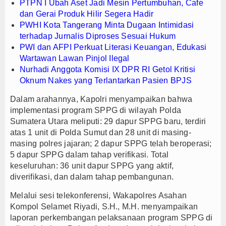
PTPN I Ubah Aset Jadi Mesin Pertumbuhan, Cafe
dan Gerai Produk Hilir Segera Hadir
PWHI Kota Tangerang Minta Dugaan Intimidasi
terhadap Jurnalis Diproses Sesuai Hukum
PWI dan AFPI Perkuat Literasi Keuangan, Edukasi
Wartawan Lawan Pinjol Ilegal
Nurhadi Anggota Komisi IX DPR RI Getol Kritisi
Oknum Nakes yang Terlantarkan Pasien BPJS
Dalam arahannya, Kapolri menyampaikan bahwa
implementasi program SPPG di wilayah Polda
Sumatera Utara meliputi: 29 dapur SPPG baru, terdiri
atas 1 unit di Polda Sumut dan 28 unit di masing-
masing polres jajaran; 2 dapur SPPG telah beroperasi;
5 dapur SPPG dalam tahap verifikasi. Total
keseluruhan: 36 unit dapur SPPG yang aktif,
diverifikasi, dan dalam tahap pembangunan.
Melalui sesi telekonferensi, Wakapolres Asahan
Kompol Selamet Riyadi, S.H., M.H. menyampaikan
laporan perkembangan pelaksanaan program SPPG di