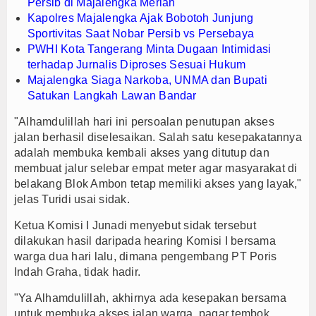
Persib di Majalengka Meriah
Kapolres Majalengka Ajak Bobotoh Junjung
Sportivitas Saat Nobar Persib vs Persebaya
PWHI Kota Tangerang Minta Dugaan Intimidasi
terhadap Jurnalis Diproses Sesuai Hukum
Majalengka Siaga Narkoba, UNMA dan Bupati
Satukan Langkah Lawan Bandar
"Alhamdulillah hari ini persoalan penutupan akses
jalan berhasil diselesaikan. Salah satu kesepakatannya
adalah membuka kembali akses yang ditutup dan
membuat jalur selebar empat meter agar masyarakat di
belakang Blok Ambon tetap memiliki akses yang layak,"
jelas Turidi usai sidak.
Ketua Komisi I Junadi menyebut sidak tersebut
dilakukan hasil daripada hearing Komisi I bersama
warga dua hari lalu, dimana pengembang PT Poris
Indah Graha, tidak hadir.
"Ya Alhamdulillah, akhirnya ada kesepakan bersama
untuk membuka akses jalan warga, pagar tembok