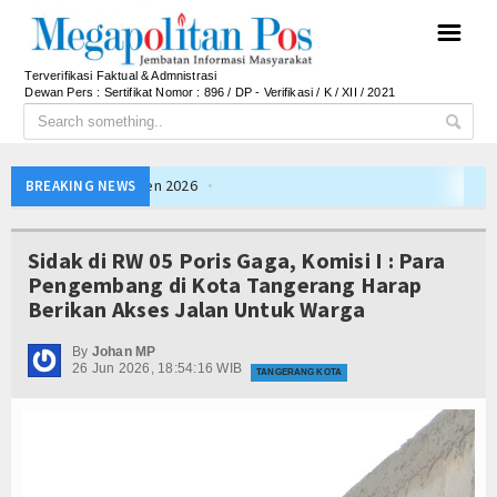
☰
Terverifikasi Faktual & Admnistrasi
Dewan Pers : Sertifikat Nomor : 896 / DP - Verifikasi / K / XII / 2021
Ateng Sutisna Satukan Ribuan Bobotoh, Nobar Fin
BREAKING NEWS
SIAL Food & Drinks Indonesia 2026 Perkuat Posi
Kapolres Majalengka Ajak Bobotoh Junjung Sport
Sidak di RW 05 Poris Gaga, Komisi I : Para
Munjirin Panen Padi Ciherang di Cakung, Urban Fa
Pengembang di Kota Tangerang Harap
Berikan Akses Jalan Untuk Warga
PTPN I Ubah Aset Jadi Mesin Pertumbuhan, Cafe d
PWHI Kota Tangerang Minta Dugaan Intimidasi te
By
Johan MP
26 Jun 2026, 18:54:16 WIB
PWI dan AFPI Perkuat Literasi Keuangan, Edukasi
TANGERANG KOTA
Nurhadi Anggota Komisi IX DPR RI Getol Kritisi 
Persib Gagal Juara, Ateng Sutisna Ajak Bobotoh
Bupati Majalengka Ajak Ribuan Bobotoh Doakan P
Ateng Sutisna Satukan Ribuan Bobotoh, Nobar Fin