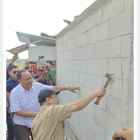
SIAL Food & Drinks Indonesia 2026 Perkuat Posi
Kapolres Majalengka Ajak Bobotoh Junjung Sport
Munjirin Panen Padi Ciherang di Cakung, Urban Fa
PTPN I Ubah Aset Jadi Mesin Pertumbuhan, Cafe d
PWHI Kota Tangerang Minta Dugaan Intimidasi te
PWI dan AFPI Perkuat Literasi Keuangan, Edukasi
Nurhadi Anggota Komisi IX DPR RI Getol Kritisi 
Persib Gagal Juara, Ateng Sutisna Ajak Bobotoh
Bupati Majalengka Ajak Ribuan Bobotoh Doakan P
Ateng Sutisna Satukan Ribuan Bobotoh, Nobar Fin
SIAL Food & Drinks Indonesia 2026 Perkuat Posi
Kapolres Majalengka Ajak Bobotoh Junjung Sport
Munjirin Panen Padi Ciherang di Cakung, Urban Fa
PTPN I Ubah Aset Jadi Mesin Pertumbuhan, Cafe d
PWHI Kota Tangerang Minta Dugaan Intimidasi te
PWI dan AFPI Perkuat Literasi Keuangan, Edukasi