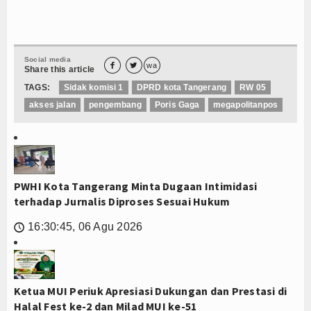
Social media


wa
Share this article
TAGS:
Sidak komisi 1
DPRD kota Tangerang
RW 05
akses jalan
pengembang
Poris Gaga
megapolitanpos
PWHI Kota Tangerang Minta Dugaan Intimidasi
terhadap Jurnalis Diproses Sesuai Hukum
16:30:45, 06 Agu 2026
🕔
Ketua MUI Periuk Apresiasi Dukungan dan Prestasi di
Halal Fest ke-2 dan Milad MUI ke-51