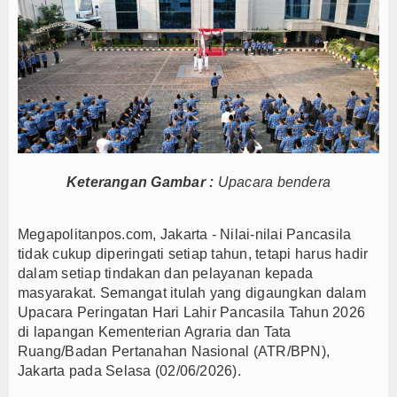
Hari Jadi Kabupaten Blitar ke-702 Pisowanan Agu
Jejak Narkoba di Majalengka Terkuak, Polisi Bo
Mensos Gus Ipul Minta Pejabat Baru Fokus Valida
Kinerja BNI Melesat, Transformasi Digital dan B
PTPN I Percepat Optimalisasi Aset, Siapkan Me
Perkuat Tata Kelola Pemerintahan dan Pelayanan 
Elim Tyu Samba Dampingi Ketua MPR RI Ziarah K
Keterangan Gambar :
Upacara bendera
Majalengka Siaga Narkoba, UNMA dan Bupati Sat
Ketum Asbanda Tekankan KUB Bukan Cuma Modal, 
Megapolitanpos.com, Jakarta - Nilai-nilai Pancasila
Ketum Asbanda Dorong Sinergi BPD dan BPR deng
tidak cukup diperingati setiap tahun, tetapi harus hadir
Hari Jadi Kabupaten Blitar ke-702 Pisowanan Agu
dalam setiap tindakan dan pelayanan kepada
masyarakat. Semangat itulah yang digaungkan dalam
Jejak Narkoba di Majalengka Terkuak, Polisi Bo
Upacara Peringatan Hari Lahir Pancasila Tahun 2026
Mensos Gus Ipul Minta Pejabat Baru Fokus Valida
di lapangan Kementerian Agraria dan Tata
Kinerja BNI Melesat, Transformasi Digital dan B
Ruang/Badan Pertanahan Nasional (ATR/BPN),
Jakarta pada Selasa (02/06/2026).
PTPN I Percepat Optimalisasi Aset, Siapkan Me
Perkuat Tata Kelola Pemerintahan dan Pelayanan 