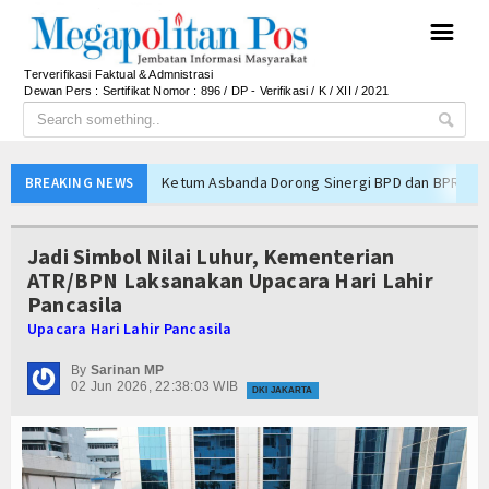
☰
Terverifikasi Faktual & Admnistrasi
Dewan Pers : Sertifikat Nomor : 896 / DP - Verifikasi / K / XII / 2021
Ketum Asbanda Dorong Sinergi BPD dan BPR deng
BREAKING NEWS
Hari Jadi Kabupaten Blitar ke-702 Pisowanan Agu
Jejak Narkoba di Majalengka Terkuak, Polisi Bo
Jadi Simbol Nilai Luhur, Kementerian
Mensos Gus Ipul Minta Pejabat Baru Fokus Valida
ATR/BPN Laksanakan Upacara Hari Lahir
Pancasila
Kinerja BNI Melesat, Transformasi Digital dan B
Upacara Hari Lahir Pancasila
PTPN I Percepat Optimalisasi Aset, Siapkan Me
Perkuat Tata Kelola Pemerintahan dan Pelayanan 
By
Sarinan MP
02 Jun 2026, 22:38:03 WIB
DKI JAKARTA
Elim Tyu Samba Dampingi Ketua MPR RI Ziarah K
Majalengka Siaga Narkoba, UNMA dan Bupati Sat
Ketum Asbanda Tekankan KUB Bukan Cuma Modal, 
Ketum Asbanda Dorong Sinergi BPD dan BPR deng