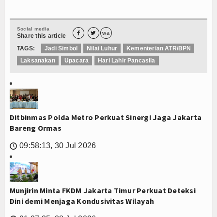
Social media


wa
Share this article
TAGS:
Jadi Simbol
Nilai Luhur
Kementerian ATR/BPN
Laksanakan
Upacara
Hari Lahir Pancasila
Ditbinmas Polda Metro Perkuat Sinergi Jaga Jakarta
Bareng Ormas
09:58:13, 30 Jul 2026
🕔
Munjirin Minta FKDM Jakarta Timur Perkuat Deteksi
Dini demi Menjaga Kondusivitas Wilayah