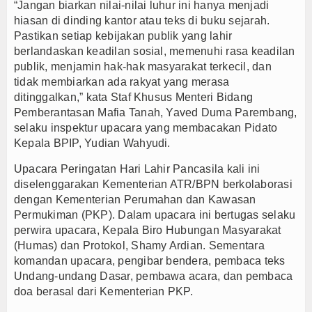
“Jangan biarkan nilai-nilai luhur ini hanya menjadi
Elim Tyu Samba Dampingi Ketua MPR RI Ziarah K
hiasan di dinding kantor atau teks di buku sejarah.
Pastikan setiap kebijakan publik yang lahir
Majalengka Siaga Narkoba, UNMA dan Bupati Sat
berlandaskan keadilan sosial, memenuhi rasa keadilan
Ketum Asbanda Tekankan KUB Bukan Cuma Modal, 
publik, menjamin hak-hak masyarakat terkecil, dan
tidak membiarkan ada rakyat yang merasa
ditinggalkan,” kata Staf Khusus Menteri Bidang
Pemberantasan Mafia Tanah, Yaved Duma Parembang,
selaku inspektur upacara yang membacakan Pidato
Kepala BPIP, Yudian Wahyudi.
Upacara Peringatan Hari Lahir Pancasila kali ini
diselenggarakan Kementerian ATR/BPN berkolaborasi
dengan Kementerian Perumahan dan Kawasan
Permukiman (PKP). Dalam upacara ini bertugas selaku
perwira upacara, Kepala Biro Hubungan Masyarakat
(Humas) dan Protokol, Shamy Ardian. Sementara
komandan upacara, pengibar bendera, pembaca teks
Undang-undang Dasar, pembawa acara, dan pembaca
doa berasal dari Kementerian PKP.