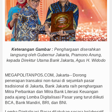
Anto Febrianto Tantang Pemuda Majalengka : Mand
Interupsi PDIP Warnai Paripurna APBD Majalengka
Bupati Majalengka Beberkan Hasil Paripurna APB
APBD Majalengka 2026 Naik Jadi Rp 3,14 Triliun, I
Persib Gagal Juara, Ateng Sutisna Ajak Bobotoh
Bupati Majalengka Ajak Ribuan Bobotoh Doakan P
Ateng Sutisna Satukan Ribuan Bobotoh, Nobar Fin
Keterangan Gambar :
Penghargaan diserahkan
langsung oleh Gubernur Jakarta, Pramono Anung,
Pemkab Barito Utara Kaji Tiru Tata Kelola Pemer
kepada Direktur Utama Bank Jakarta, Agus H. Widodo
Bupati Barito Utara Hadiri Rakor Pemerintahan 
Kaji Tiru ke Bantul, Pemkab Barito Utara Dalami I
MEGAPOLITANPOS.COM, Jakarta-- Dorong
Anto Febrianto Tantang Pemuda Majalengka : Mand
penerapan transaksi non-tunai di sejumlah pasar
Interupsi PDIP Warnai Paripurna APBD Majalengka
tradisional di Jakarta, Bank Jakarta raih penghargaan
Bupati Majalengka Beberkan Hasil Paripurna APB
Mitra Perbankan dan Mitra Bank Literasi Keuangan
pada ajang Lomba Digitalisasi Pasar yang turut diikuti
APBD Majalengka 2026 Naik Jadi Rp 3,14 Triliun, I
BCA, Bank Mandiri, BRI, dan BNI.
Persib Gagal Juara, Ateng Sutisna Ajak Bobotoh
Bupati Majalengka Ajak Ribuan Bobotoh Doakan P
Lomba Digitalisasi Pasar dilakukan secara kolaboratif