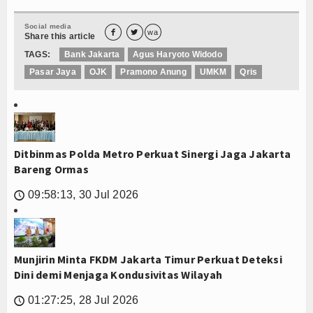
Social media


wa
Share this article
TAGS:
Bank Jakarta
Agus Haryoto Widodo
Pasar Jaya
OJK
Pramono Anung
UMKM
Qris
Ditbinmas Polda Metro Perkuat Sinergi Jaga Jakarta
Bareng Ormas
09:58:13, 30 Jul 2026
🕔
Munjirin Minta FKDM Jakarta Timur Perkuat Deteksi
Dini demi Menjaga Kondusivitas Wilayah
01:27:25, 28 Jul 2026
🕔