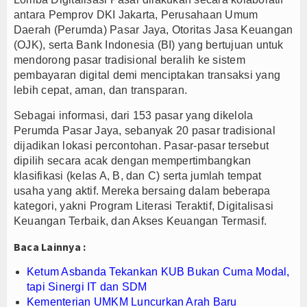
antara Pemprov DKI Jakarta, Perusahaan Umum
Ateng Sutisna Satukan Ribuan Bobotoh, Nobar Fin
Daerah (Perumda) Pasar Jaya, Otoritas Jasa Keuangan
Pemkab Barito Utara Kaji Tiru Tata Kelola Pemer
(OJK), serta Bank Indonesia (BI) yang bertujuan untuk
Bupati Barito Utara Hadiri Rakor Pemerintahan 
mendorong pasar tradisional beralih ke sistem
pembayaran digital demi menciptakan transaksi yang
lebih cepat, aman, dan transparan.
Sebagai informasi, dari 153 pasar yang dikelola
Perumda Pasar Jaya, sebanyak 20 pasar tradisional
dijadikan lokasi percontohan. Pasar-pasar tersebut
dipilih secara acak dengan mempertimbangkan
klasifikasi (kelas A, B, dan C) serta jumlah tempat
usaha yang aktif. Mereka bersaing dalam beberapa
kategori, yakni Program Literasi Teraktif, Digitalisasi
Keuangan Terbaik, dan Akses Keuangan Termasif.
Baca Lainnya :
Ketum Asbanda Tekankan KUB Bukan Cuma Modal,
tapi Sinergi IT dan SDM
Kementerian UMKM Luncurkan Arah Baru