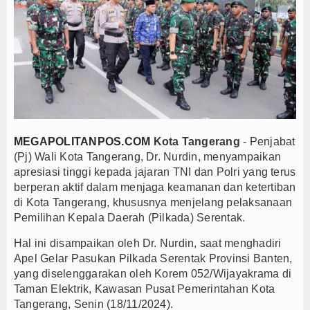
Anto Febrianto Tantang Pemuda Majalengka : Mand
Interupsi PDIP Warnai Paripurna APBD Majalengka
Bupati Majalengka Beberkan Hasil Paripurna APB
APBD Majalengka 2026 Naik Jadi Rp 3,14 Triliun, I
Persib Gagal Juara, Ateng Sutisna Ajak Bobotoh
Bupati Majalengka Ajak Ribuan Bobotoh Doakan P
Menteri UMKM Dorong APPI Perkuat Pasar Produ
MEGAPOLITANPOS.COM
Kota Tangerang
- Penjabat
Bupati Barito Utara Hadiri Rakor Pemerintahan 
(Pj) Wali Kota Tangerang, Dr. Nurdin, menyampaikan
apresiasi tinggi kepada jajaran TNI dan Polri yang terus
Kaji Tiru ke Bantul, Pemkab Barito Utara Dalami I
berperan aktif dalam menjaga keamanan dan ketertiban
Anto Febrianto Tantang Pemuda Majalengka : Mand
di Kota Tangerang, khususnya menjelang pelaksanaan
Interupsi PDIP Warnai Paripurna APBD Majalengka
Pemilihan Kepala Daerah (Pilkada) Serentak.
Bupati Majalengka Beberkan Hasil Paripurna APB
Hal ini disampaikan oleh Dr. Nurdin, saat menghadiri
APBD Majalengka 2026 Naik Jadi Rp 3,14 Triliun, I
Apel Gelar Pasukan Pilkada Serentak Provinsi Banten,
Persib Gagal Juara, Ateng Sutisna Ajak Bobotoh
yang diselenggarakan oleh Korem 052/Wijayakrama di
Taman Elektrik, Kawasan Pusat Pemerintahan Kota
Bupati Majalengka Ajak Ribuan Bobotoh Doakan P
Tangerang, Senin (18/11/2024).
Menteri UMKM Dorong APPI Perkuat Pasar Produ