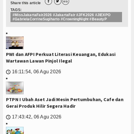


wa
Share this article
TAGS:
#MissJakartaFair2026 #JakartaFair #JFK2026 #JIEXPO
#GabrielaCorrineSugiharto #CrowningNight #BeautyP
PWI dan AFPI Perkuat Literasi Keuangan, Edukasi
Wartawan Lawan Pinjol Ilegal
16:11:54, 06 Agu 2026
🕔
PTPN I Ubah Aset Jadi Mesin Pertumbuhan, Cafe dan
Gerai Produk Hilir Segera Hadir
17:43:42, 06 Agu 2026
🕔