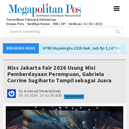
☰
Terverifikasi Faktual & Admnistrasi
Dewan Pers : Sertifikat Nomor : 896 / DP - Verifikasi / K / XII / 2021
APBD Majalengka 2026 Naik Jadi Rp 3,14 Triliun, I
BREAKING NEWS
Persib Gagal Juara, Ateng Sutisna Ajak Bobotoh
Bupati Majalengka Ajak Ribuan Bobotoh Doakan P
Miss Jakarta Fair 2026 Usung Misi
Ateng Sutisna Satukan Ribuan Bobotoh, Nobar Fin
Pemberdayaan Perempuan, Gabriela
Corrine Sugiharto Tampil sebagai Juara
SIAL Food & Drinks Indonesia 2026 Perkuat Posi
Kapolres Majalengka Ajak Bobotoh Junjung Sport
By
Achmad Sholeh(Alek)
06 Jul 2026, 14:42:06 WIB
Munjirin Panen Padi Ciherang di Cakung, Urban Fa
MEGAPOLITAN
PTPN I Ubah Aset Jadi Mesin Pertumbuhan, Cafe d
Interupsi PDIP Warnai Paripurna APBD Majalengka
Bupati Majalengka Beberkan Hasil Paripurna APB
APBD Majalengka 2026 Naik Jadi Rp 3,14 Triliun, I