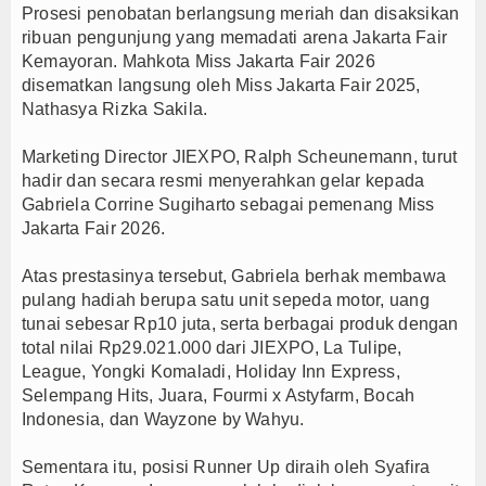
Prosesi penobatan berlangsung meriah dan disaksikan
PTPN I Ubah Aset Jadi Mesin Pertumbuhan, Cafe d
ribuan pengunjung yang memadati arena Jakarta Fair
Interupsi PDIP Warnai Paripurna APBD Majalengka
Kemayoran. Mahkota Miss Jakarta Fair 2026
disematkan langsung oleh Miss Jakarta Fair 2025,
Bupati Majalengka Beberkan Hasil Paripurna APB
Nathasya Rizka Sakila.
Marketing Director JIEXPO, Ralph Scheunemann, turut
hadir dan secara resmi menyerahkan gelar kepada
Gabriela Corrine Sugiharto sebagai pemenang Miss
Jakarta Fair 2026.
Atas prestasinya tersebut, Gabriela berhak membawa
pulang hadiah berupa satu unit sepeda motor, uang
tunai sebesar Rp10 juta, serta berbagai produk dengan
total nilai Rp29.021.000 dari JIEXPO, La Tulipe,
League, Yongki Komaladi, Holiday Inn Express,
Selempang Hits, Juara, Fourmi x Astyfarm, Bocah
Indonesia, dan Wayzone by Wahyu.
Sementara itu, posisi Runner Up diraih oleh Syafira