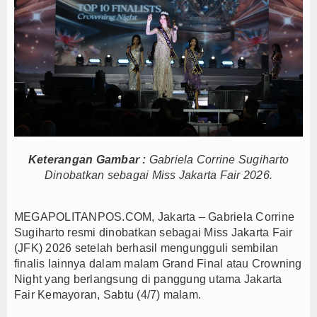
Persib Gagal Juara, Ateng Sutisna Ajak Bobotoh
Bupati Majalengka Ajak Ribuan Bobotoh Doakan P
Ateng Sutisna Satukan Ribuan Bobotoh, Nobar Fin
SIAL Food & Drinks Indonesia 2026 Perkuat Posi
Kapolres Majalengka Ajak Bobotoh Junjung Sport
Munjirin Panen Padi Ciherang di Cakung, Urban Fa
PTPN I Ubah Aset Jadi Mesin Pertumbuhan, Cafe d
Interupsi PDIP Warnai Paripurna APBD Majalengka
Keterangan Gambar :
Gabriela Corrine Sugiharto
Dinobatkan sebagai Miss Jakarta Fair 2026.
Bupati Majalengka Beberkan Hasil Paripurna APB
APBD Majalengka 2026 Naik Jadi Rp 3,14 Triliun, I
MEGAPOLITANPOS.COM, Jakarta – Gabriela Corrine
Persib Gagal Juara, Ateng Sutisna Ajak Bobotoh
Sugiharto resmi dinobatkan sebagai Miss Jakarta Fair
Bupati Majalengka Ajak Ribuan Bobotoh Doakan P
(JFK) 2026 setelah berhasil mengungguli sembilan
Ateng Sutisna Satukan Ribuan Bobotoh, Nobar Fin
finalis lainnya dalam malam Grand Final atau Crowning
SIAL Food & Drinks Indonesia 2026 Perkuat Posi
Night yang berlangsung di panggung utama Jakarta
Fair Kemayoran, Sabtu (4/7) malam.
Kapolres Majalengka Ajak Bobotoh Junjung Sport
Munjirin Panen Padi Ciherang di Cakung, Urban Fa