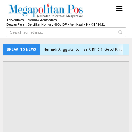
☰
Terverifikasi Faktual & Admnistrasi
Dewan Pers : Sertifikat Nomor : 896 / DP - Verifikasi / K / XII / 2021
Nurhadi Anggota Komisi IX DPR RI Getol Kritisi 
BREAKING NEWS
Majalengka Siaga Narkoba, UNMA dan Bupati Sat
Ketum Asbanda Tekankan KUB Bukan Cuma Modal, 
Ketum Asbanda Dorong Sinergi BPD dan BPR deng
Hari Jadi Kabupaten Blitar ke-702 Pisowanan Agu
Jejak Narkoba di Majalengka Terkuak, Polisi Bo
Mensos Gus Ipul Minta Pejabat Baru Fokus Valida
Kinerja BNI Melesat, Transformasi Digital dan B
PWHI Kota Tangerang Minta Dugaan Intimidasi te
PWI dan AFPI Perkuat Literasi Keuangan, Edukasi
Nurhadi Anggota Komisi IX DPR RI Getol Kritisi 